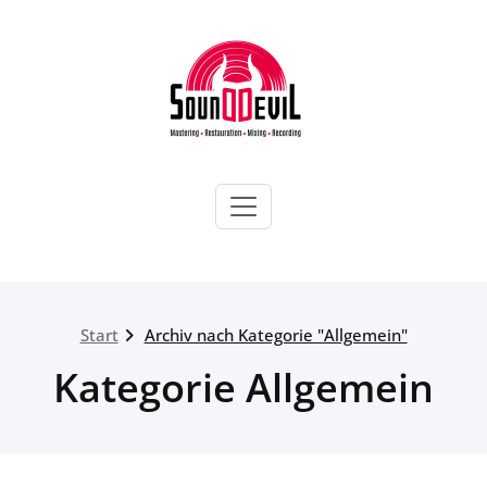
Zum
Inhalt
springen
SOUNDDEVIL DRESDEN
Mastering | Mixing | Video Production |
Web & Media
Start
Archiv nach Kategorie "Allgemein"
Kategorie Allgemein