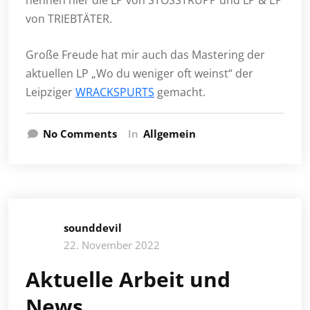
nennen hier die LP von STOSSTRUPP und LP & EP
von TRIEBTÄTER.
Große Freude hat mir auch das Mastering der
aktuellen LP „Wo du weniger oft weinst“ der
Leipziger
WRACKSPURTS
gemacht.
No Comments
In
Allgemein
sounddevil
22. November 2022
Aktuelle Arbeit und
News