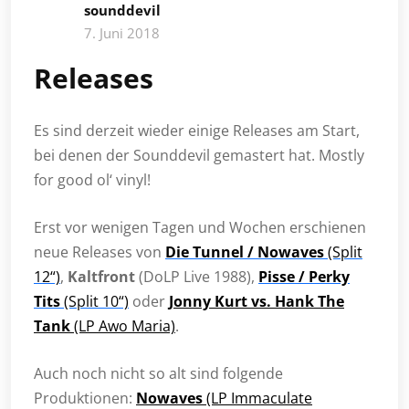
sounddevil
7. Juni 2018
Releases
Es sind derzeit wieder einige Releases am Start,
bei denen der Sounddevil gemastert hat. Mostly
for good ol‘ vinyl!
Erst vor wenigen Tagen und Wochen erschienen
neue Releases von
Die Tunnel / Nowaves
(Split
12“)
,
Kaltfront
(DoLP Live 1988),
Pisse / Perky
Tits
(Split 10“)
oder
Jonny Kurt vs. Hank The
Tank
(LP Awo Maria)
.
Auch noch nicht so alt sind folgende
Produktionen:
Nowaves
(LP Immaculate