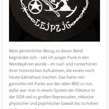
Mein persönlicher Bezug zu dieser Band
begründet sich – seit ich junger Punk in den
Wendejahren wurde – im rauf- und runterhören
ihrer historischen Aufnahmen, die einem noch
heute Gänsehaut machen. Das hatte rein
garnichts mit Punks aus der alten BRD zu tun,
dafür war man in einem System der Diktatur in
der DDR viel zu großen Repressalien, inklusive
physischer und psychischer Gewalt bis zu hohen