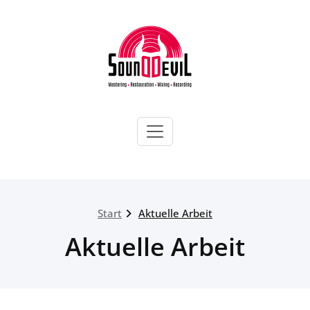
Zum
Inhalt
springen
SOUNDDEVIL DRESDEN
Mastering | Mixing | Video Production |
Web & Media
Start
Aktuelle Arbeit
Aktuelle Arbeit