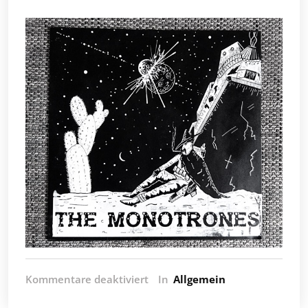
für
Kommentare deaktiviert
In
Allgemein
Releases