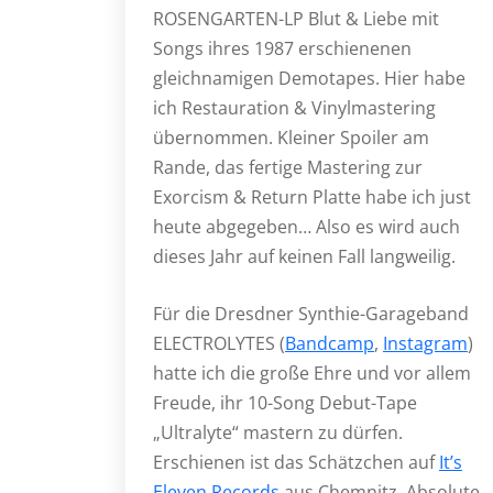
ROSENGARTEN-LP Blut & Liebe mit
Songs ihres 1987 erschienenen
gleichnamigen Demotapes. Hier habe
ich Restauration & Vinylmastering
übernommen. Kleiner Spoiler am
Rande, das fertige Mastering zur
Exorcism & Return Platte habe ich just
heute abgegeben… Also es wird auch
dieses Jahr auf keinen Fall langweilig.
Für die Dresdner Synthie-Garageband
ELECTROLYTES (
Bandcamp
,
Instagram
)
hatte ich die große Ehre und vor allem
Freude, ihr 10-Song Debut-Tape
„Ultralyte“ mastern zu dürfen.
Erschienen ist das Schätzchen auf
It’s
Eleven Records
aus Chemnitz. Absolute